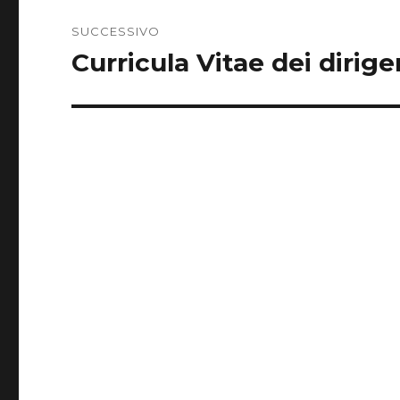
SUCCESSIVO
Curricula Vitae dei dirige
Articolo
successivo: