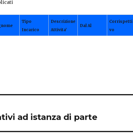
licati
Tipo
Descrizione
Corrispetti
gnome
Dal
Al
Incarico
Attivita’
vo
ivi ad istanza di parte