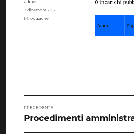
Autore
admin
0 incarichi pubb
Pubblicato
9 dicembre 2012
il
Categorie
Introduzione
Anno
Co
Navigazione
PRECEDENTE
articoli
Procedimenti amministrat
Articolo
precedente: