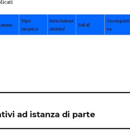
licati
Tipo
Descrizione
Corrispetti
gnome
Dal
Al
Incarico
Attivita’
vo
ivi ad istanza di parte