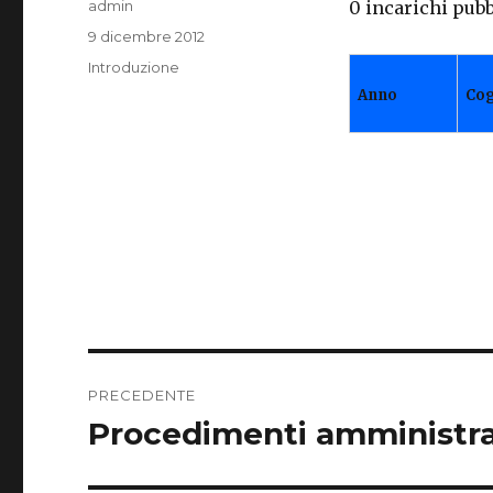
Autore
admin
0 incarichi pubb
Pubblicato
9 dicembre 2012
il
Categorie
Introduzione
Anno
Co
Navigazione
PRECEDENTE
articoli
Procedimenti amministrat
Articolo
precedente: