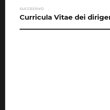
SUCCESSIVO
Curricula Vitae dei dirige
Articolo
successivo: