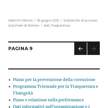
Autore
Valeri M.Vittoria
Pubblicato
18 giugno 2012
Categorie
Statistiche di accesso
al portale di Ateneo
il
Tag
dati
,
Trasparenza
Navigazione
PAGINA
9
PAGI
articoli
NA
PREC
EDE
NTE
Piano per la prevenzione della corruzione
Programma Triennale per la Trasparenza e
l’Integrità
Piano e relazione sulla performance
Dati informativi sull’organizzazione e i