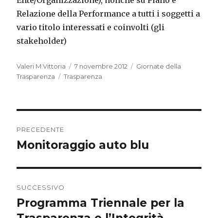
Ente/Organizzazione), nonché su Piano e
Relazione della Performance a tutti i soggetti a
vario titolo interessati e coinvolti (gli
stakeholder)
Autore
Valeri M.Vittoria
Pubblicato
7 novembre 2012
Categorie
Giornate della
Trasparenza
Tag
Trasparenza
il
Navigazione
PRECEDENTE
articoli
Monitoraggio auto blu
Articolo
precedente:
SUCCESSIVO
Programma Triennale per la
Articolo
successivo: