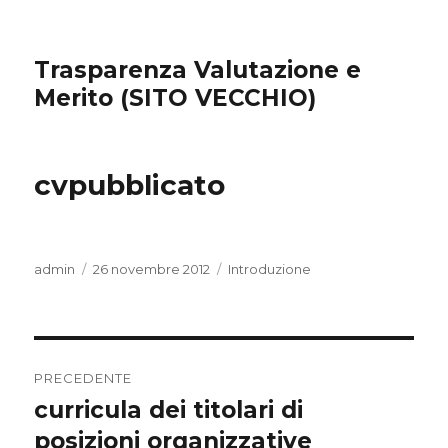
Trasparenza Valutazione e
Merito (SITO VECCHIO)
cvpubblicato
Autore
admin
Pubblicato
26 novembre 2012
Categorie
Introduzione
il
Navigazione
PRECEDENTE
articoli
curricula dei titolari di
Articolo
posizioni organizzative
precedente: