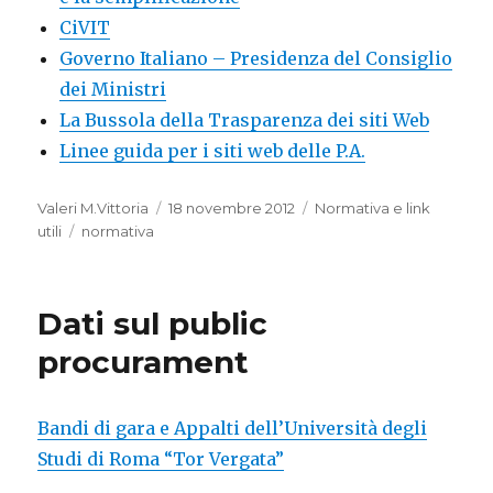
CiVIT
Governo Italiano – Presidenza del Consiglio
dei Ministri
La Bussola della Trasparenza dei siti Web
Linee guida per i siti web delle P.A.
Autore
Valeri M.Vittoria
Pubblicato
18 novembre 2012
Categorie
Normativa e link
utili
Tag
normativa
il
Dati sul public
procurament
Bandi di gara e Appalti dell’Università degli
Studi di Roma “Tor Vergata”