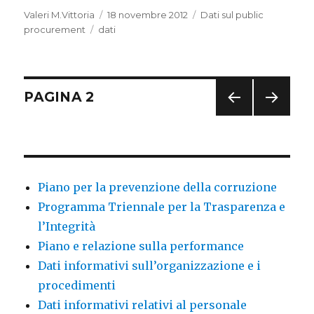
Autore
Valeri M.Vittoria
Pubblicato
18 novembre 2012
Categorie
Dati sul public
procurement
Tag
dati
il
Navigazione
PAGINA
2
PAGI
PAGI
articoli
NA
NA
PREC
SUCC
EDE
ESSI
NTE
VA
Piano per la prevenzione della corruzione
Programma Triennale per la Trasparenza e
l’Integrità
Piano e relazione sulla performance
Dati informativi sull’organizzazione e i
procedimenti
Dati informativi relativi al personale